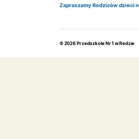
administracja@pr
Kategorie
Kategorie
Nowości
Małopolska Ścieżka
Nauczycieli Wycho
Małopolska Ścieżka
Nauczycieli Wycho