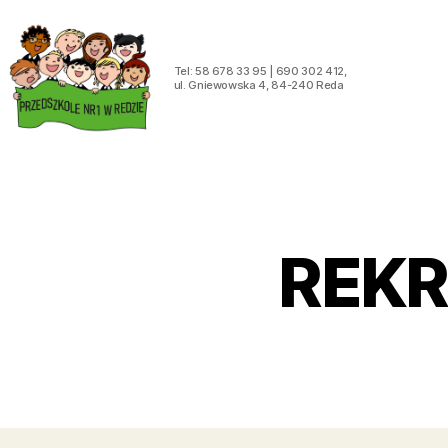
Tel: 58 678 33 95 | 690 302 412,
ul. Gniewowska 4, 84-240 Reda
Przedszkole
Nr
1
w
Redzie
RE