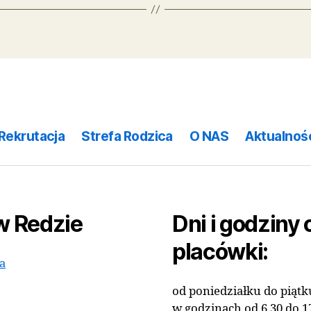
KRYTERIA REKRUTACJI DO PUBLIC
Kryteria-rekrutacji-do-publicznych-pr