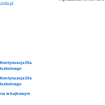
 Redzie
Rekrutacja
Strefa Rodzica
 Nr 1 w Redzie
D
p
 84-240 Reda
od
w 