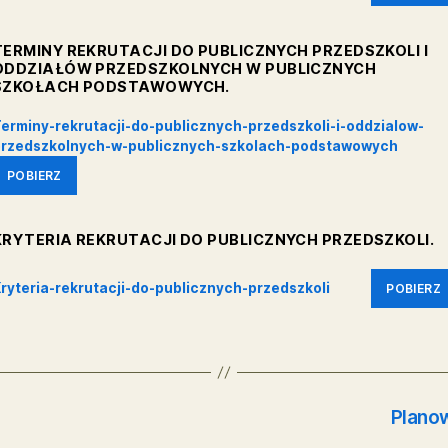
będą na stronach internetowych
oraz w sekretariatach 
ZARZĄDZENIE NR OK.3.2021 BURM
DNIA 28 STYCZNIA 2021 R.
Zarzadzenie-nr-OK.3.2021-z-dnia-28.0
TERMINY REKRUTACJI DO PUBLICZ
ODDZIAŁÓW PRZEDSZKOLNYCH W 
SZKOŁACH PODSTAWOWYCH.
Terminy-rekrutacji-do-publicznych-prz
przedszkolnych-w-publicznych-szkol
POBIERZ