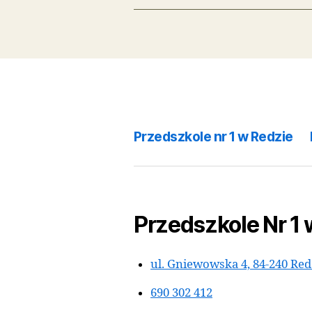
←
Cudowna zima