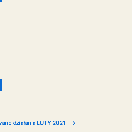
 szkół i przedszkoli
ww. placówek.
ISTRZA MIASTA REDY Z
1.2021
POBIERZ
NYCH PRZEDSZKOLI I
PUBLICZNYCH
edszkoli-i-oddzialow-
ach-podstawowych