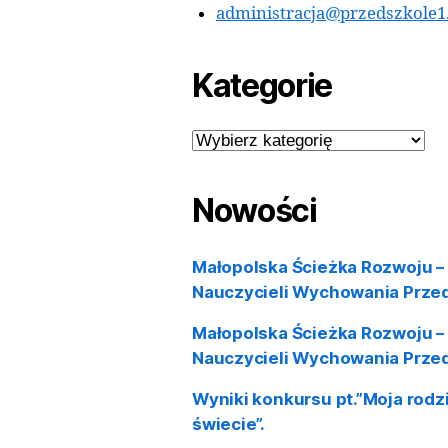
Przedszkole nr 1 w
Przedszkole
ul. Gniewowska 4,
690 302 412