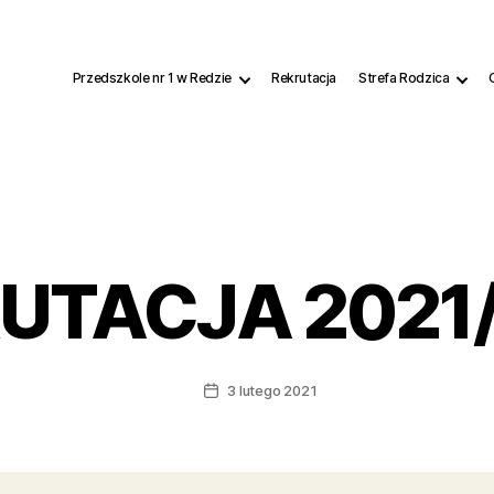
Przedszkole nr 1 w Redzie
Rek
KRUTACJA 
Kateg
3 lutego 2