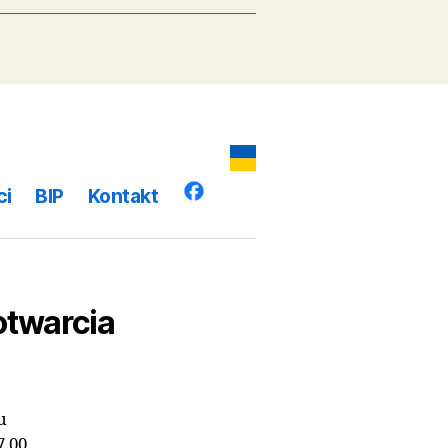
ZNYCH PRZEDSZKOLI.
zedszkoli
POBIERZ
Planowane działania LUTY