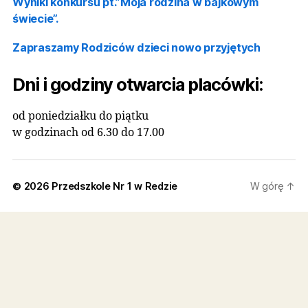
Rekrutacja
Strefa Rodzica
O NAS
Aktualności
BIP
Kontakt
Przedszkole Nr 1 w Redzie
ul. Gniewowska 4, 84-240 Reda