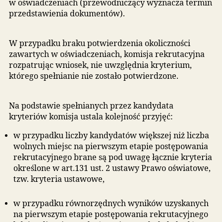
reda.pzo.edu.pl/formico-public
w zakładce „Plik
do pobrania, instrukcja”.
Za sprawdzenie i potwierdzenie zgodności inform
zawartych we wniosku z informacjami w systemie
informatycznym oraz wydanie rodzicom
potwierdzenia przyjęcia wniosku odpowiedzialny 
dyrektor lub upoważniony pracownik placówki
pierwszego wyboru.
Rozpatrzenie wniosku:
Postępowanie rekrutacyjne przeprowadza komisj
rekrutacyjna powołana przez dyrektora placówki
przedszkolnej. Przewodniczący komisji rekrutacyj
może żądać od rodziców przedstawienia
dokumentów potwierdzających okoliczności zawa
w oświadczeniach (przewodniczący wyznacza ter
przedstawienia dokumentów).