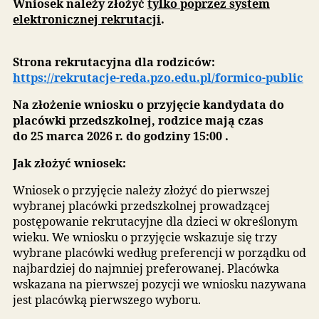
Postępowanie rekrutacyjne:
Rekrutacja na rok szkolny 2026/2027 rozpocznie si
11
marca 2026 r. od godz. 08:00.
Postępowanie rekrutacyjne na wolne miejsca
prowadzi się na wniosek rodzica/opiekuna prawn
kandydata.
Wniosek należy złożyć
tylko poprzez system
elektronicznej rekrutacji
.
Strona rekrutacyjna dla rodziców:
https://rekrutacje-reda.pzo.edu.pl/formico-pub
Na złożenie wniosku o przyjęcie kandydata do
placówki przedszkolnej, rodzice mają czas
do 25 marca 2026 r. do godziny 15:00 .