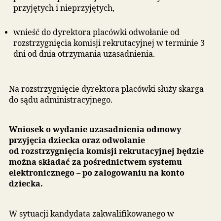
godz. 12:00 do 14 kwietnia 2026 r. do godz. 15:0
potwierdzenie woli poprzez elektroniczny sys
naboru. Brak potwierdzenia woli w ustalonym
harmonogramie terminie jest równoznaczny z
rezygnacją z miejsca w placówce przedszkolne
Komisja rekrutacyjna przyjmuje kandydata do
placówki, jeżeli został zakwalifikowany
do przyjęcia i rodzic/opiekun prawny potwierdził
wolę zapisu i podaje w dniu
15 kwietnia 2026 r. o
godz. 12:00
do publicznej wiadomości listę
kandydatów przyjętych i nieprzyjętych.
Rodzice/opiekunowie prawni kandydatów, którzy 
zostali przyjęci do żadnej placówki przedszkolnej
mogą: