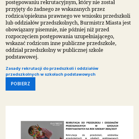
wnioskować do komisji rekrutacyjnej o
sporządzenie uzasadnienia odmowy przyjęcia
dziecka do przedszkola w terminie 3 dni od dnia
podania do publicznej wiadomości listy dzieci
przyjętych i nieprzyjętych,
wnieść do dyrektora placówki odwołanie od
rozstrzygnięcia komisji rekrutacyjnej w terminie
dni od dnia otrzymania uzasadnienia.
Na rozstrzygnięcie dyrektora placówki służy skar
do sądu administracyjnego.
Wniosek o wydanie uzasadnienia odmowy
przyjęcia dziecka oraz odwołanie
od rozstrzygnięcia komisji rekrutacyjnej będz