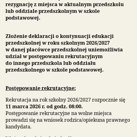
od 4 marca 2026 r. od godz. 08:00 do 10 marca 2
r. do godz. 15:00
, rodzice dzieci, które obecnie
uczęszczają do placówek przedszkolnych rejestru
systemie deklarację o kontynuowaniu wychowani
przedszkolnego w roku szkolnym 2026/2027 .
Niezłożenie deklaracji w terminie oznacza
rezygnację z miejsca w aktualnym przedszkol
lub oddziale przedszkolnym w szkole
podstawowej.
Złożenie deklaracji o kontynuacji edukacji
przedszkolnej w roku szkolnym 2026/2027
w danej placówce przedszkolnej uniemożliwia
udział w postępowaniu rekrutacyjnym
do innego przedszkola lub oddziału
przedszkolnego w szkole podstawowej.