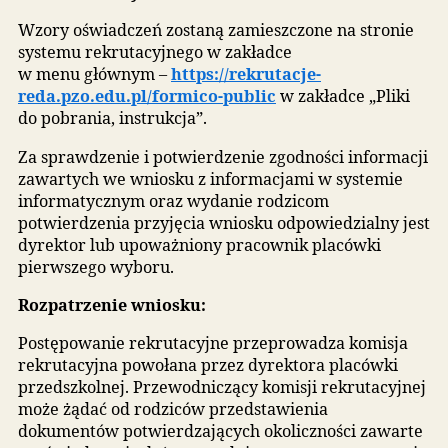
Do wniosku składanego poprzez system
elektronicznej rekrutacji, należy dołączyć
dokumenty/oświadczenia potwierdzające
spełnianie kryteriów. Oświadczenia składa się
pod rygorem odpowiedzialności karnej
za składanie fałszywych oświadczeń.
Rodzice/opiekunowie prawni dzieci posiadających
orzeczenia o potrzebie kształcenia specjalnego
wydane ze względu na niepełnosprawność, składa
kopię orzeczenia o potrzebie kształcenia specjaln
jako podpisany załącznik w systemie informatyc
(w przypadku podpisywania wniosku profilem
zaufanym, e-dowodem lub
certyfikatem
kwalifikowanym
).
Wzory oświadczeń zostaną zamieszczone na stron
systemu rekrutacyjnego w zakładce
w menu głównym –
https://rekrutacje-