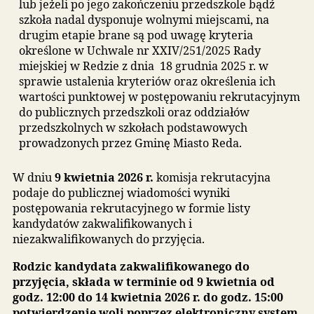
W przypadku braku potwierdzenia okoliczności
zawartych w oświadczeniach, komisja rekrutacyj
rozpatrując wniosek, nie uwzględnia kryterium,
którego spełnianie nie zostało potwierdzone.
Na podstawie spełnianych przez kandydata
kryteriów komisja ustala kolejność przyjęć:
w przypadku liczby kandydatów większej niż lic
wolnych miejsc na pierwszym etapie postępowa
rekrutacyjnego brane są pod uwagę łącznie kryt
określone w art.131 ust. 2 ustawy Prawo oświato
tzw. kryteria ustawowe,
w przypadku równorzędnych wyników uzyskany
na pierwszym etapie postępowania rekrutacyjn