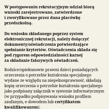
podpisuje wniosek profilem zaufanym, e-dowod
(dowodem osobistym z warstwą elektroniczną) l
certyfikatem kwalifikowanym i
wysyła w
systemie do przedszkola/szkoły pierwszego wybo
Wypełnienie wniosku poprzez stronę internet
bez jego wysłania do placówki pierwszego wy
po podpisaniu profilem zaufanym, e-dowodem
lub certyfikatem kwalifikowanym
oznacza, że
dziecko nie będzie brało udziału w rekrutacji.
W postępowaniu rekrutacyjnym udział biorą
wnioski zarejestrowane, zatwierdzone
i zweryfikowane przez dana placówkę
przedszkolną.