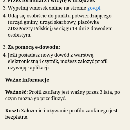
Baner informacyjny – rekrutacja do przedszkoli i oddział
przedszkolnych
POBIERZ