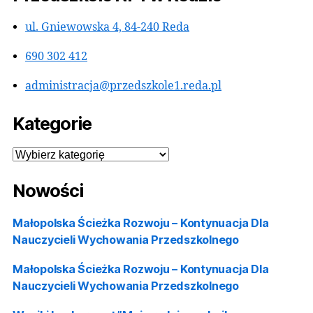
Za pomocą e-dowodu:
Jeśli posiadasz nowy dowód z warstwą
elektroniczną i czytnik, możesz założyć profil
używając aplikacji.
Ważne informacje
Ważność:
Profil zaufany jest ważny przez 3 lata, 
czym można go przedłużyć.
Koszt:
Założenie i używanie profilu zaufanego jes
bezpłatne.
Przedszkole nr 1 w Redzie