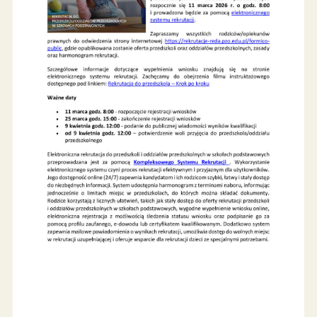
można składać za pośrednictwem systemu
elektronicznego – po zalogowaniu na konto
dziecka.
W sytuacji kandydata zakwalifikowanego w
postępowaniu rekrutacyjnym, który nie został
przyjęty do żadnego ze wskazanych przez
rodzica/opiekuna prawnego we wniosku przedszk
lub oddziałów przedszkolnych, Burmistrz Miasta j
obowiązany pisemnie, nie później niż przed
rozpoczęciem postępowania uzupełniającego,
wskazać rodzicom inne publiczne przedszkole,
oddział przedszkolny w publicznej szkole
podstawowej.
Zasady rekrutacji do przedszkoli i oddziałów
przedszkolnych w szkołach podstawowych