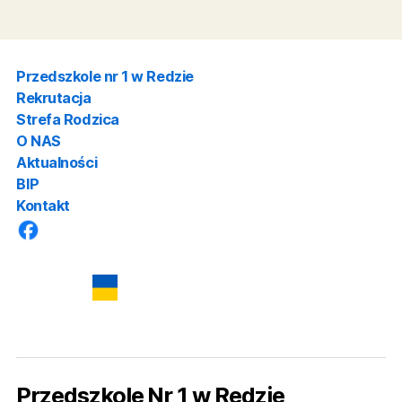
Jak założyć profil zaufany krok po kroku
Online przez bank (najszybsza metoda):
Wejdź na stronę
pz.gov.pl
.
Wybierz opcję rejestracji za pomocą banku
(dostawcy tożsamości).
Zaloguj się do swojej bankowości internetowej.
Wypełnij wniosek o założenie profilu zaufanego
Potwierdź operację kodem autoryzacyjnym z ba
Dane automatycznie zostaną przesłane do system
Przez formularz i wizytę w urzędzie:
Wypełnij wniosek online na stronie
gov.pl
.
Udaj się osobiście do punktu potwierdzającego
(urząd gminy, urząd skarbowy, placówka
ZUS/Poczty Polskiej) w ciągu 14 dni z dowodem
osobistym.