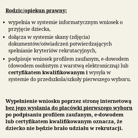
Jak złożyć wniosek:
Wniosek o przyjęcie należy złożyć do pierwszej
wybranej placówki przedszkolnej prowadzącej
postępowanie rekrutacyjne dla dzieci w określon
wieku. We wniosku o przyjęcie wskazuje się trzy
wybrane placówki według preferencji w porządk
najbardziej do najmniej preferowanej. Placówka
wskazana na pierwszej pozycji we wniosku nazy
jest placówką pierwszego wyboru.
Rodzic/opiekun prawny:
wypełnia w systemie informatycznym wniosek o
przyjęcie dziecka,
dołącza w systemie skany (zdjęcia)
dokumentów/oświadczeń potwierdzających
spełnianie kryteriów rekrutacyjnych,