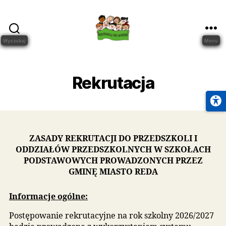
Wyszukaj
Przedszkole
Nr
1
Rekrutacja
w
Redzie
ZASADY REKRUTACJI DO PRZEDSZKOLI I
ODDZIAŁÓW PRZEDSZKOLNYCH W SZKOŁA
PODSTAWOWYCH PROWADZONYCH PRZEZ
GMINĘ MIASTO REDA
Informacje ogólne: