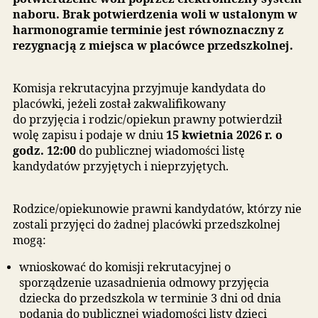
lub jeżeli po jego zakończeniu przedszkole bądź
szkoła nadal dysponuje wolnymi miejscami, na
drugim etapie brane są pod uwagę kryteria
określone w Uchwale nr XXIV/251/2025 Rady
miejskiej w Redzie z dnia 18 grudnia 2025 r. w
sprawie ustalenia kryteriów oraz określenia ich
wartości punktowej w postępowaniu rekrutacyj
do publicznych przedszkoli oraz oddziałów
przedszkolnych w szkołach podstawowych
prowadzonych przez Gminę Miasto Reda.
W dniu
9 kwietnia 2026 r.
komisja rekrutacyjna
podaje do publicznej wiadomości wyniki
postępowania rekrutacyjnego w formie listy
kandydatów zakwalifikowanych i
niezakwalifikowanych do przyjęcia.
Rodzic kandydata zakwalifikowanego do
przyjęcia, składa w terminie od 9 kwietnia od