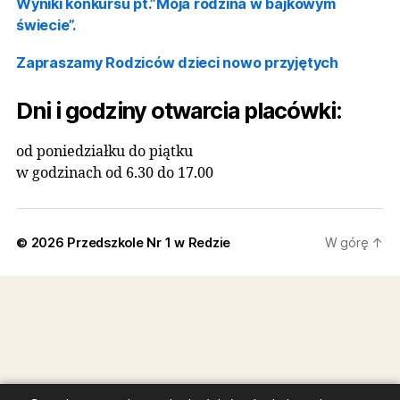
Nowości
Małopolska Ścieżka Rozwoju – Kontynuacja Dla
Nauczycieli Wychowania Przedszkolnego
Małopolska Ścieżka Rozwoju – Kontynuacja Dla
Nauczycieli Wychowania Przedszkolnego
Wyniki konkursu pt.”Moja rodzina w bajkowym
świecie”.
Zapraszamy Rodziców dzieci nowo przyjętych
Dni i godziny otwarcia placówki:
od poniedziałku do piątku
w godzinach od 6.30 do 17.00